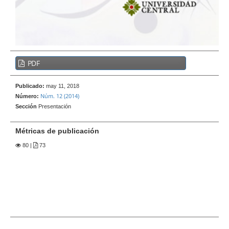
e
r
a
l
B
PDF
a
r
Publicado:
may 11, 2018
r
Núm. 12 (2014)
Número:
a
Sección
Presentación
l
a
Métricas de publicación
t
80
|
73
e
r
a
l
d
e
l