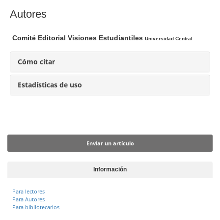
a
C
Autores
r
o
t
n
Comité Editorial Visiones Estudiantiles
Universidad Central
í
t
c
e
Cómo citar
u
n
l
i
Estadísticas de uso
o
d
o
p
Enviar un artículo
r
i
Enviar un artículo
n
c
Información
i
p
Para lectores
Para Autores
a
Para bibliotecarios
l