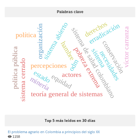
d
e
Palabras clave
l
derechos
sistema abierto
erradicación
a
organización
sistema de salud colombiano
víctor carranza
r
política
t
conservación
hambre
í
pobreza extrema
política pública
sistema
necesidades
c
odm
sistema cerrado
u
percepciones
l
estado
actores
equidad
o
minería
teoría general de sistemas
Top 5 más leídos en 30 días
El problema agrario en Colombia a principios del siglo XX
1158