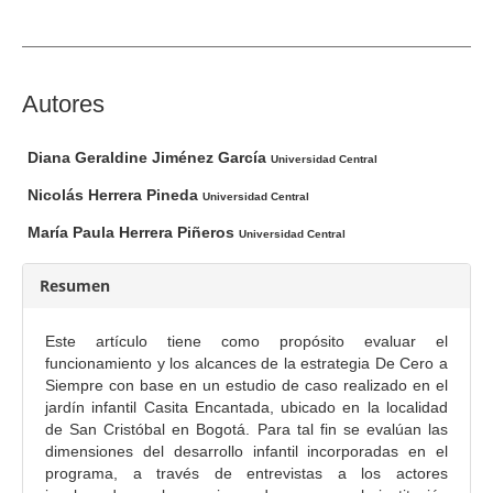
d
e
l
a
C
Autores
r
o
t
n
Diana Geraldine Jiménez García
Universidad Central
í
t
Nicolás Herrera Pineda
c
Universidad Central
e
u
n
María Paula Herrera Piñeros
Universidad Central
l
i
o
d
Resumen
o
p
Este artículo tiene como propósito evaluar el
r
funcionamiento y los alcances de la estrategia De Cero a
Siempre con base en un estudio de caso realizado en el
i
jardín infantil Casita Encantada, ubicado en la localidad
n
de San Cristóbal en Bogotá. Para tal fin se evalúan las
c
dimensiones del desarrollo infantil incorporadas en el
i
programa, a través de entrevistas a los actores