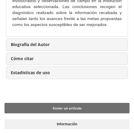
p
involucrados y observaciones de campo en la institución
educativa seleccionada. Las conclusiones recogen el
a
diagnóstico realizado sobre la información recabada y
l
señalan tanto los avances frente a las metas propuestas
d
como los aspectos susceptibles de ser mejorados.
e
l
a
Biografía del Autor
r
t
Cómo citar
í
c
Estadísticas de uso
u
l
o
Enviar un artículo
Enviar un artículo
Información