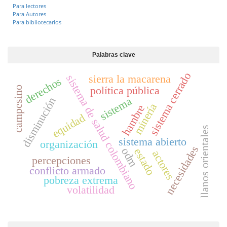
Para lectores
Para Autores
Para bibliotecarios
Palabras clave
sistema cerrado
sierra la macarena
sistema de salud colombiano
derechos
política pública
campesino
sistema
disminución
minería
hambre
equidad
llanos orientales
sistema abierto
organización
necesidades
odm
estado
actores
percepciones
conflicto armado
pobreza extrema
volatilidad