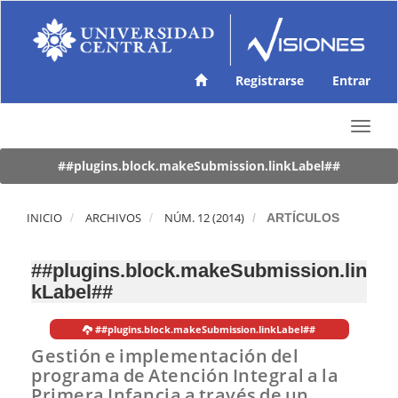
N
a
v
e
g
Registrarse
Entrar
a
c
T
i
o
ó
g
##plugins.block.makeSubmission.linkLabel##
n
g
p
l
r
e
INICIO
ARCHIVOS
NÚM. 12 (2014)
ARTÍCULOS
i
n
n
a
c
##plugins.block.makeSubmission.lin
v
i
kLabel##
i
p
g
a
a
l
##plugins.block.makeSubmission.linkLabel##
t
C
Gestión e implementación del
i
o
programa de Atención Integral a la
o
n
Primera Infancia a través de un
n