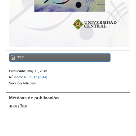
e
r
a
l
B
PDF
a
r
Publicado:
may 11, 2018
r
Núm. 12 (2014)
Número:
a
Sección
Artículos
l
a
Métricas de publicación
t
86
|
88
e
r
a
l