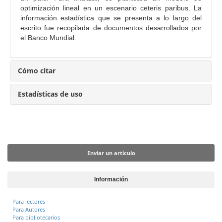
l
optimización lineal en un escenario ceteris paribus. La
d
información estadística que se presenta a lo largo del
escrito fue recopilada de documentos desarrollados por
e
el Banco Mundial.
l
a
r
Cómo citar
t
í
Estadísticas de uso
c
u
l
Enviar un artículo
o
Enviar un artículo
Información
Para lectores
Para Autores
Para bibliotecarios