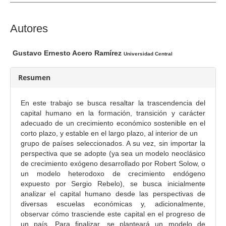
e
l
a
C
Autores
r
o
t
n
Gustavo Ernesto Acero Ramírez
Universidad Central
í
t
c
e
Resumen
u
n
l
i
En este trabajo se busca resaltar la trascendencia del
o
d
capital humano en la formación, transición y carácter
o
adecuado de un crecimiento económico sostenible en el
corto plazo, y estable en el largo plazo, al interior de un
p
grupo de países seleccionados. A su vez, sin importar la
r
perspectiva que se adopte (ya sea un modelo neoclásico
i
de crecimiento exógeno desarrollado por Robert Solow, o
n
un modelo heterodoxo de crecimiento endógeno
c
expuesto por Sergio Rebelo), se busca inicialmente
analizar el capital humano desde las perspectivas de
i
diversas escuelas económicas y, adicionalmente,
p
observar cómo trasciende este capital en el progreso de
a
un país. Para finalizar, se planteará un modelo de