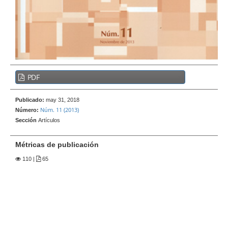
e
r
a
l
B
PDF
a
r
Publicado:
may 31, 2018
r
Núm. 11 (2013)
Número:
a
Sección
Artículos
l
a
Métricas de publicación
t
110
|
65
e
r
a
l
d