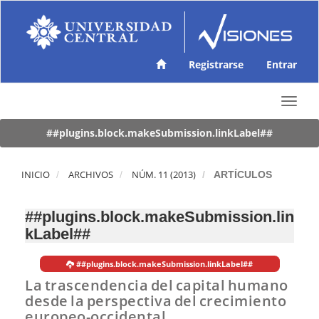
N
a
v
e
g
Registrarse
Entrar
a
c
T
i
o
ó
g
##plugins.block.makeSubmission.linkLabel##
n
g
p
l
r
e
INICIO
ARCHIVOS
NÚM. 11 (2013)
ARTÍCULOS
i
n
n
a
c
##plugins.block.makeSubmission.lin
v
i
kLabel##
i
p
g
a
a
l
##plugins.block.makeSubmission.linkLabel##
t
C
La trascendencia del capital humano
i
o
desde la perspectiva del crecimiento
o
n
europeo-occidental
n