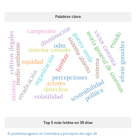
Palabras clave
disminución
campesino
víctor carranza
teoría general de sistemas
estado
cultivos ilegales
guerra verde
sistema abierto
efraín gonzález
odm
medio ambiente
sistema cerrado
hambre
organización
equidad
sistema
erradicación
percepciones
sostenibilidad
actores
minería
derechos
política
volatilidad
Top 5 más leídos en 30 días
El problema agrario en Colombia a principios del siglo XX