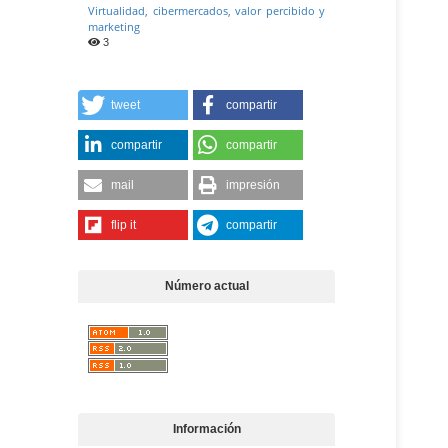
Virtualidad, cibermercados, valor percibido y
marketing
3
tweet
compartir
compartir
compartir
mail
impresión
flip it
compartir
Número actual
Información