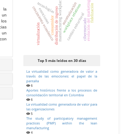
manufacturing workplace
evolución del marketing
tecnologías
automatización
workplace relations
fidelización
crecimiento económico
distribución de ingreso
e la
emociones
cambio estructural
e un
consumidor
cibermercado
 los
virtualización
cias
e un
 con
Top 5 más leídos en 30 días
La virtualidad como generadora de valor a
través de las emociones: el papel de la
pantalla
6
Aportes históricos frente a los procesos de
consolidación territorial en Colombia
6
La virtualidad como generadora de valor para
las organizaciones
5
The study of participatory management
practices (PMP) within the lean
manufacturing
4