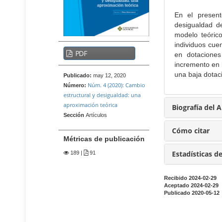
n
t
e
i
En el present
n
d
desigualdad d
i
o
modelo teóric
d
individuos cue
B
p
o
PDF
en dotaciones
a
r
p
incremento en 
r
r
i
una baja dotac
Publicado:
may 12, 2020
i
r
n
Núm. 4 (2020): Cambio
Número:
n
a
c
estructural y desigualdad: una
c
l
aproximación teórica
i
Biografía del 
i
a
Sección
Artículos
p
p
t
a
a
Cómo citar
l
Métricas de publicación
e
l
B
r
d
Estadísticas d
189
|
91
a
a
e
r
l
l
r
Recibido 2024-02-29
Aceptado 2024-02-29
d
a
a
Publicado 2020-05-12
l
e
r
a
l
t
t