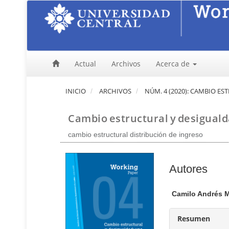
N
a
v
e
g
a
Actual
Archivos
Acerca de
c
i
ó
INICIO
ARCHIVOS
NÚM. 4 (2020): CAMBIO E
n
p
Cambio estructural y desiguald
r
i
cambio estructural distribución de ingreso
n
c
i
C
Autores
p
a
o
l
n
Camilo Andrés 
C
t
o
e
Resumen
n