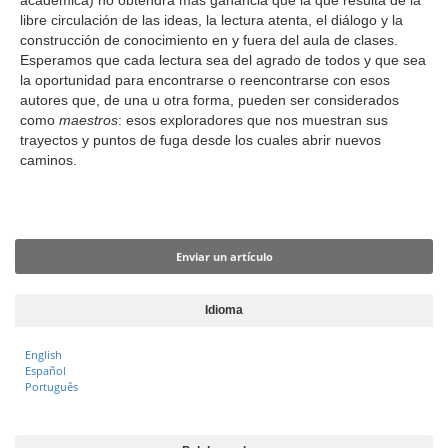
académica) no obtendrá más ganancia que la que resulta de la
e
libre circulación de las ideas, la lectura atenta, el diálogo y la
r
construcción de conocimiento en y fuera del aula de clases.
a
Esperamos que cada lectura sea del agrado de todos y que sea
l
la oportunidad para encontrarse o reencontrarse con esos
autores que, de una u otra forma, pueden ser considerados
como
maestros
: esos exploradores que nos muestran sus
trayectos y puntos de fuga desde los cuales abrir nuevos
caminos.
Enviar un artículo
Enviar un artículo
Idioma
English
Español
Português