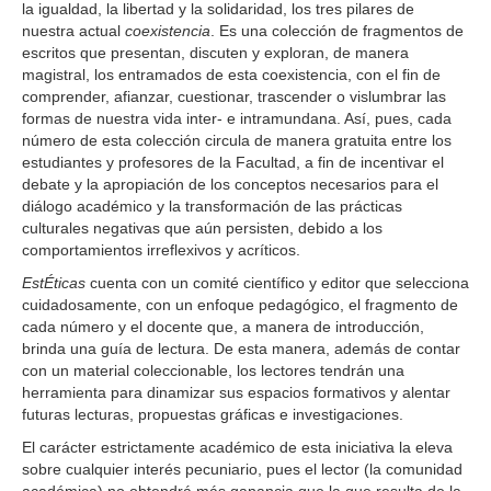
t
o
la igualdad, la libertad y la solidaridad, los tres pilares de
e
n
nuestra actual
coexistencia
. Es una colección de fragmentos de
n
escritos que presentan, discuten y exploran, de manera
i
magistral, los entramados de esta coexistencia, con el fin de
d
comprender, afianzar, cuestionar, trascender o vislumbrar las
o
formas de nuestra vida inter- e intramundana. Así, pues, cada
p
número de esta colección circula de manera gratuita entre los
r
estudiantes y profesores de la Facultad, a fin de incentivar el
i
debate y la apropiación de los conceptos necesarios para el
n
diálogo académico y la transformación de las prácticas
c
culturales negativas que aún persisten, debido a los
i
comportamientos irreflexivos y acríticos.
p
EstÉticas
cuenta con un comité científico y editor que selecciona
a
cuidadosamente, con un enfoque pedagógico, el fragmento de
l
cada número y el docente que, a manera de introducción,
B
brinda una guía de lectura. De esta manera, además de contar
a
con un material coleccionable, los lectores tendrán una
r
herramienta para dinamizar sus espacios formativos y alentar
r
futuras lecturas, propuestas gráficas e investigaciones.
a
l
El carácter estrictamente académico de esta iniciativa la eleva
a
sobre cualquier interés pecuniario, pues el lector (la comunidad
t