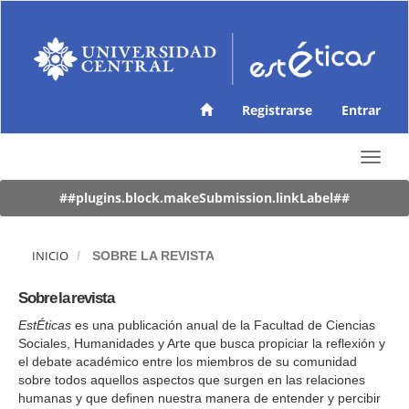
N
a
v
e
g
a
Registrarse
Entrar
c
i
ó
T
n
o
p
g
##plugins.block.makeSubmission.linkLabel##
r
g
i
l
n
e
INICIO
SOBRE LA REVISTA
c
n
i
a
Sobre la revista
p
v
a
i
EstÉticas
es una publicación anual de la Facultad de Ciencias
l
g
Sociales, Humanidades y Arte que busca propiciar la reflexión y
C
a
el debate académico entre los miembros de su comunidad
o
t
sobre todos aquellos aspectos que surgen en las relaciones
n
i
humanas y que definen nuestra manera de entender y percibir