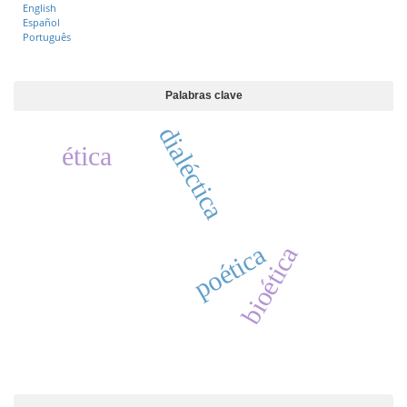
English
Español
Português
Palabras clave
dialéctica
ética
poética
bioética