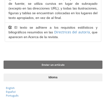
e
de fuente; se utiliza cursiva en lugar de subrayado
r
(excepto en las direcciones URL); y todas las ilustraciones,
a
figuras y tablas se encuentran colocadas en los lugares del
l
texto apropiados, en vez de al final.
El texto se adhiere a los requisitos estilísticos y
Directrices del autor/a
biliográficos resumidos en las
, que
aparecen en Acerca de la revista.
Enviar un artículo
Enviar un artículo
Idioma
English
Español
Português