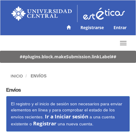
N
a
v
e
g
Registrarse
Entrar
a
c
T
i
o
ó
g
##plugins.block.makeSubmission.linkLabel##
n
g
p
l
r
e
i
INICIO
ENVÍOS
n
n
a
c
Envíos
v
i
i
p
El registro y el inicio de sesión son necesarios para enviar
g
a
elementos en línea y para comprobar el estado de los
a
l
Ir a Iniciar sesión
t
envíos recientes.
a una cuenta
C
Registrar
i
o
existente o
una nueva cuenta.
o
n
n