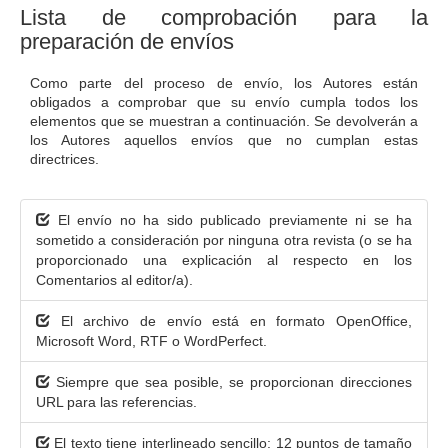
t
Lista de comprobación para la
e
preparación de envíos
n
i
d
Como parte del proceso de envío, los Autores están
o
obligados a comprobar que su envío cumpla todos los
p
elementos que se muestran a continuación. Se devolverán a
r
los Autores aquellos envíos que no cumplan estas
directrices.
i
n
c
i
El envío no ha sido publicado previamente ni se ha
p
sometido a consideración por ninguna otra revista (o se ha
a
proporcionado una explicación al respecto en los
l
Comentarios al editor/a).
B
a
El archivo de envío está en formato OpenOffice,
r
Microsoft Word, RTF o WordPerfect.
r
a
Siempre que sea posible, se proporcionan direcciones
l
URL para las referencias.
a
t
El texto tiene interlineado sencillo; 12 puntos de tamaño