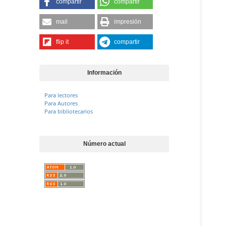
compartir
compartir
mail
impresión
flip it
compartir
Información
Para lectores
Para Autores
Para bibliotecarios
Número actual