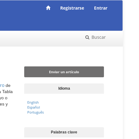
Registrarse
Entrar
Buscar
Enviar un artículo
Enviar un artículo
tro
de
Idioma
a Tabla
yo o
English
es y
Español
Português
Palabras clave