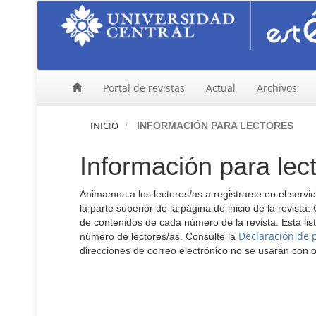
N
a
v
e
g
a
Portal de revistas
Actual
Archivos
c
i
ó
INICIO
INFORMACIÓN PARA LECTORES
n
p
Información para lec
r
i
n
Animamos a los lectores/as a registrarse en el servici
c
la parte superior de la página de inicio de la revista.
i
de contenidos de cada número de la revista. Esta list
p
Declaración de 
número de lectores/as. Consulte la
a
direcciones de correo electrónico no se usarán con ot
l
C
o
n