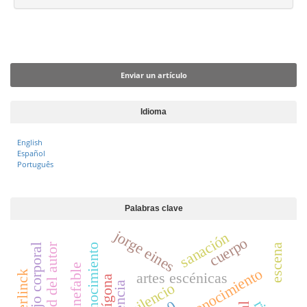
l
d
e
Enviar un artículo
l
a
Enviar un artículo
r
t
í
Idioma
c
English
u
Español
l
Português
o
Palabras clave
jorge eines
sanación
cuerpo
libertad del autor
escena
trabajo corporal
inefable
artes escénicas
antígona
silencio