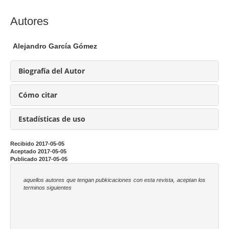
l
a
C
Autores
r
o
t
n
Alejandro García Gómez
í
t
c
e
Biografía del Autor
u
n
l
i
Cómo citar
o
d
o
Estadísticas de uso
p
r
Recibido 2017-05-05
Aceptado 2017-05-05
i
Publicado 2017-05-05
n
c
aquellos autores que tengan pubkicaciones con esta revista, aceptan los
terminos siguientes
i
p
a