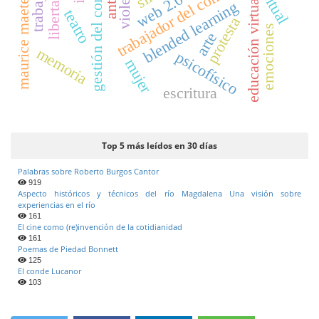
gestión del conocimiento
trabajador del conocimiento
maurice maeterlinck
violencia
ritual
web 2.0
educación virtual
blended learning
teatro
protesta
emociones
arte
memoria
psicofísico
mujer
escritura
Top 5 más leídos en 30 días
Palabras sobre Roberto Burgos Cantor
919
Aspecto históricos y técnicos del río Magdalena Una visión sobre
experiencias en el río
161
El cine como (re)invención de la cotidianidad
161
Poemas de Piedad Bonnett
125
El conde Lucanor
103