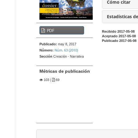
t
i
Cómo citar
e
d
n
o
Estadísticas d
i
p
d
B
PDF
r
o
Recibido 2017-05-08
a
p
Aceptado 2017-05-08
i
r
Publicado 2017-05-08
r
Publicado:
may 8, 2017
n
r
i
Núm. 63 (2010)
Número:
c
a
n
Sección
Creación - Narrativa
i
c
l
p
i
a
Métricas de publicación
p
a
t
a
103
|
69
l
e
l
d
r
B
e
a
a
l
r
l
r
a
d
a
r
e
l
t
l
a
í
t
a