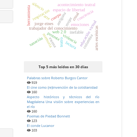
silencio
acontecimiento teatral
herramienta
espacio de libertad
respiración
conciencia
antígona
ritual
cuerpo
arte
mujer
educación virtual
jorge eines
emociones
artes escénicas
trabajador del conocimiento
web 2.0
inefable
protesta
memoria
violencia
colombia
sanación
escena
teatro
lectura
Top 5 más leídos en 30 días
Palabras sobre Roberto Burgos Cantor
919
El cine como (re)invención de la cotidianidad
160
Aspecto históricos y técnicos del río
Magdalena Una visión sobre experiencias en
el río
160
Poemas de Piedad Bonnett
123
El conde Lucanor
103