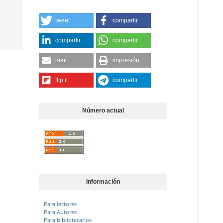
tweet
compartir
compartir
compartir
mail
impresión
flip it
compartir
Número actual
Información
Para lectores
Para Autores
Para bibliotecarios