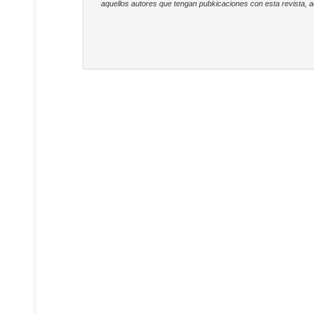
aquellos autores que tengan pubkicaciones con esta revista, a
c
e
r
r
u
t
a
l
í
l
o
c
u
l
o