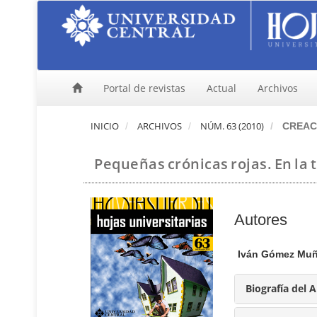
N
a
v
e
g
a
Portal de revistas
Actual
Archivos
c
i
ó
INICIO
ARCHIVOS
NÚM. 63 (2010)
CREACI
n
p
Pequeñas crónicas rojas. En la 
r
i
n
c
C
Autores
i
p
o
a
n
Iván Gómez Mu
l
t
C
e
Biografía del 
o
n
n