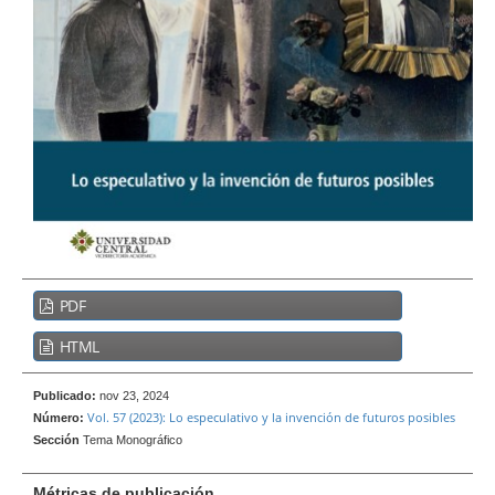
e
r
a
l
B
PDF
a
r
HTML
r
a
Publicado:
nov 23, 2024
Vol. 57 (2023): Lo especulativo y la invención de futuros posibles
l
Número:
Sección
Tema Monográfico
a
t
Métricas de publicación