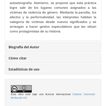
i
autoetnografía. Asimismo, se propone que esta práctica
logre salir de los lugares comunes asignados a las
n
víctimas de violencia de género. Mediante la parodia, los
c
afectos y la performatividad, las intérpretes habitan la
i
categoría de víctimas desde nuevos significados y se
p
arriesgan a hacer gestos especulativos que las sitúan
a
como protagonistas de su historia.
l
d
Biografía del Autor
e
l
Cómo citar
a
r
Estadísticas de uso
t
í
c
u
l
Creative Commons
Esta obra está bajo una licencia internacional
Atribución 4.0
.
o