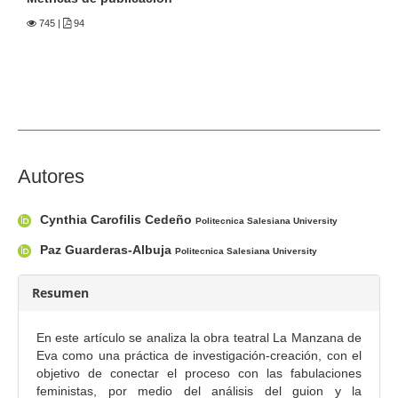
e
r
745
|
94
a
l
d
e
l
a
C
Autores
r
o
t
n
í
Cynthia Carofilis Cedeño
Politecnica Salesiana University
t
c
Paz Guarderas-Albuja
Politecnica Salesiana University
e
u
n
l
Resumen
i
o
d
En este artículo se analiza la obra teatral La Manzana de
o
Eva como una práctica de investigación-creación, con el
p
objetivo de conectar el proceso con las fabulaciones
r
feministas, por medio del análisis del guion y la