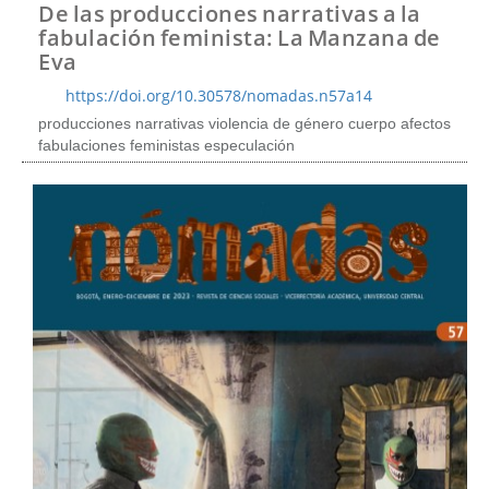
t
De las producciones narrativas a la
e
fabulación feminista: La Manzana de
n
Eva
i
d
https://doi.org/10.30578/nomadas.n57a14
o
producciones narrativas violencia de género cuerpo afectos
p
fabulaciones feministas especulación
r
i
n
c
i
p
a
l
B
a
r
r
a
l
a
t