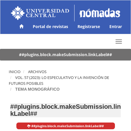
N
a
v
e
g
Portal de revistas
Registrarse
Entrar
a
c
T
i
o
ó
g
##plugins.block.makeSubmission.linkLabel##
n
g
p
l
r
e
INICIO
ARCHIVOS
i
n
VOL. 57 (2023): LO ESPECULATIVO Y LA INVENCIÓN DE
n
a
FUTUROS POSIBLES
c
v
TEMA MONOGRÁFICO
i
i
p
g
a
##plugins.block.makeSubmission.lin
a
l
kLabel##
t
C
i
o
o
n
##plugins.block.makeSubmission.linkLabel##
n