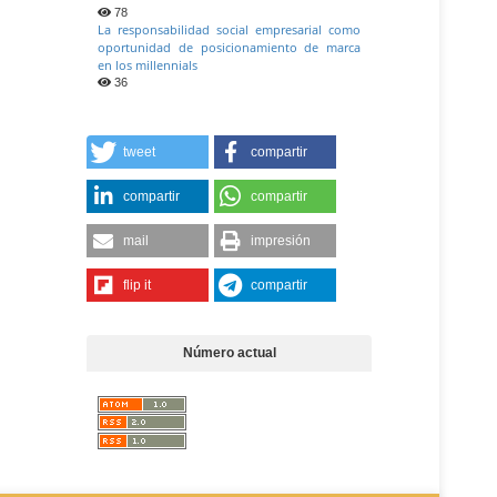
78
La responsabilidad social empresarial como
oportunidad de posicionamiento de marca
en los millennials
36
tweet
compartir
compartir
compartir
mail
impresión
flip it
compartir
Número actual