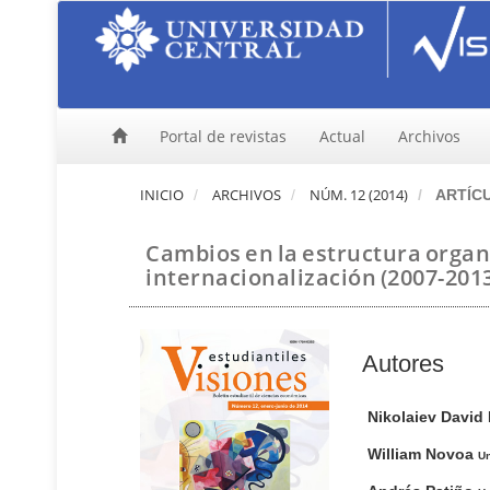
N
a
v
e
g
a
Portal de revistas
Actual
Archivos
c
i
ó
INICIO
ARCHIVOS
NÚM. 12 (2014)
ARTÍC
n
p
Cambios en la estructura organ
r
i
internacionalización (2007-201
n
c
i
p
C
Autores
a
o
l
n
Nikolaiev David
C
t
o
William Novoa
Un
e
n