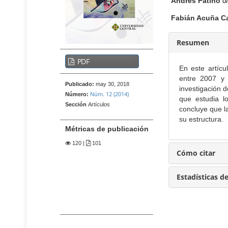
t
n
Andrés Patiño
Un
e
i
Fabián Acuña C
n
d
i
o
d
Resumen
p
o
B
p
r
PDF
a
En este artícu
r
i
r
entre 2007 y 
i
n
Publicado:
may 30, 2018
investigación d
r
n
Núm. 12 (2014)
Número:
c
que estudia lo
c
a
Sección
Artículos
concluye que l
i
i
l
su estructura.
p
p
a
Métricas de publicación
a
a
t
l
120
|
101
l
e
B
Cómo citar
d
a
r
e
r
a
Estadísticas d
r
l
l
a
a
d
l
r
e
a
t
t
l