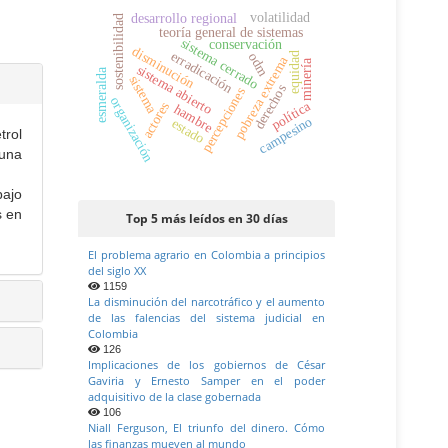
volatilidad
desarrollo regional
sostenibilidad
teoría general de sistemas
sistema cerrado
conservación
disminución
erradicación
equidad
odm
pobreza extrema
minería
sistema abierto
esmeralda
sistema
derechos
percepciones
organización
política
actores
hambre
campesino
estado
trol
 una
bajo
s en
Top 5 más leídos en 30 días
El problema agrario en Colombia a principios
del siglo XX
1159
La disminución del narcotráfico y el aumento
de las falencias del sistema judicial en
Colombia
126
Implicaciones de los gobiernos de César
Gaviria y Ernesto Samper en el poder
adquisitivo de la clase gobernada
106
Niall Ferguson, El triunfo del dinero. Cómo
las finanzas mueven al mundo