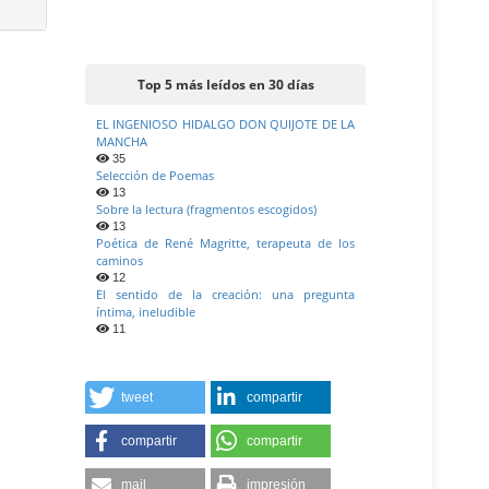
Top 5 más leídos en 30 días
EL INGENIOSO HIDALGO DON QUIJOTE DE LA
MANCHA
35
Selección de Poemas
13
Sobre la lectura (fragmentos escogidos)
13
Poética de René Magritte, terapeuta de los
caminos
12
El sentido de la creación: una pregunta
íntima, ineludible
11
tweet
compartir
compartir
compartir
mail
impresión