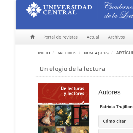
N
a
v
e
g
a
Portal de revistas
Actual
Archivos
c
i
ó
INICIO
ARCHIVOS
NÚM. 4 (2016)
ARTÍCU
n
p
Un elogio de la lectura
r
i
n
c
C
Autores
i
p
o
a
n
Patricia Trujill
l
t
C
e
Cómo citar
o
n
n