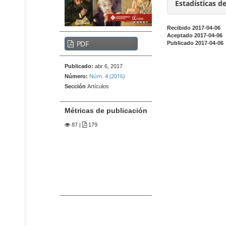
t
i
Estadísticas d
e
d
n
o
Recibido 2017-04-06
i
B
Aceptado 2017-04-06
p
d
PDF
Publicado 2017-04-06
a
r
o
r
p
i
Publicado:
abr 6, 2017
r
r
n
Núm. 4 (2016)
Número:
i
a
c
Sección
Artículos
n
l
i
c
a
p
Métricas de publicación
i
t
p
a
87
|
179
a
e
l
l
r
d
B
a
e
a
l
l
r
d
r
a
a
e
r
l
l
t
a
a
í
t