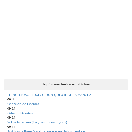
Top 5 más leídos en 30 días
EL INGENIOSO HIDALGO DON QUIJOTE DE LA MANCHA
35
Selección de Poemas
14
Odiar la literatura
14
Sobre la lectura (fragmentos escogidos)
14
Poética de René Magritte, terapeuta de los caminos