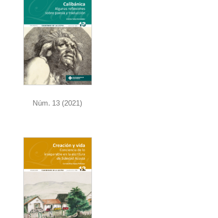
e
r
a
l
Núm. 13 (2021)