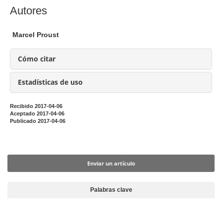
a
C
Autores
r
o
t
n
Marcel Proust
í
t
c
e
Cómo citar
u
n
l
i
Estadísticas de uso
o
d
o
Recibido 2017-04-06
Aceptado 2017-04-06
p
Publicado 2017-04-06
r
i
Enviar un artículo
n
c
Enviar un artículo
i
p
Palabras clave
a
l