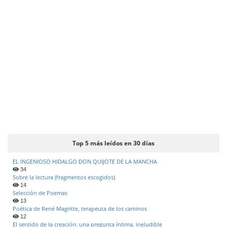
d
e
l
a
r
t
í
c
u
l
o
Top 5 más leídos en 30 días
EL INGENIOSO HIDALGO DON QUIJOTE DE LA MANCHA
34
Sobre la lectura (fragmentos escogidos)
14
Selección de Poemas
13
Poética de René Magritte, terapeuta de los caminos
12
El sentido de la creación: una pregunta íntima, ineludible