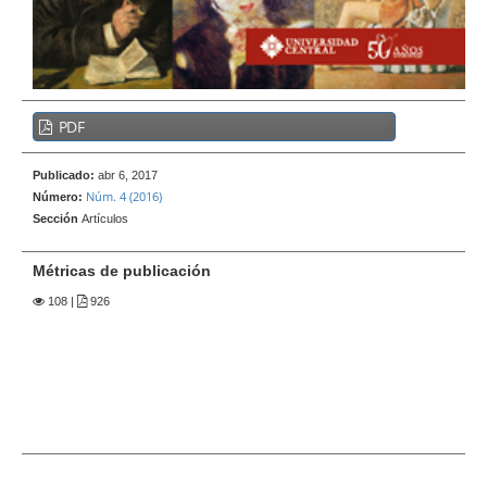
e
r
a
l
B
PDF
a
r
Publicado:
abr 6, 2017
r
Núm. 4 (2016)
Número:
a
Sección
Artículos
l
a
Métricas de publicación
t
108
|
926
e
r
a
l
d
e
l