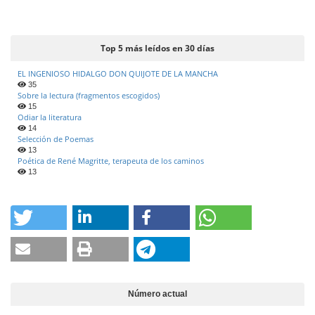
e
r
a
Top 5 más leídos en 30 días
l
EL INGENIOSO HIDALGO DON QUIJOTE DE LA MANCHA
35
Sobre la lectura (fragmentos escogidos)
15
Odiar la literatura
14
Selección de Poemas
13
Poética de René Magritte, terapeuta de los caminos
13
Número actual