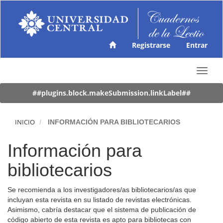
N
a
v
e
g
Registrarse
Entrar
a
c
T
i
o
ó
g
##plugins.block.makeSubmission.linkLabel##
n
g
p
l
r
e
INICIO
INFORMACIÓN PARA BIBLIOTECARIOS
i
n
n
a
c
Información para
v
i
i
p
bibliotecarios
g
a
a
l
Se recomienda a los investigadores/as bibliotecarios/as que
t
C
incluyan esta revista en su listado de revistas electrónicas.
i
o
Asimismo, cabría destacar que el sistema de publicación de
o
n
código abierto de esta revista es apto para bibliotecas con
n