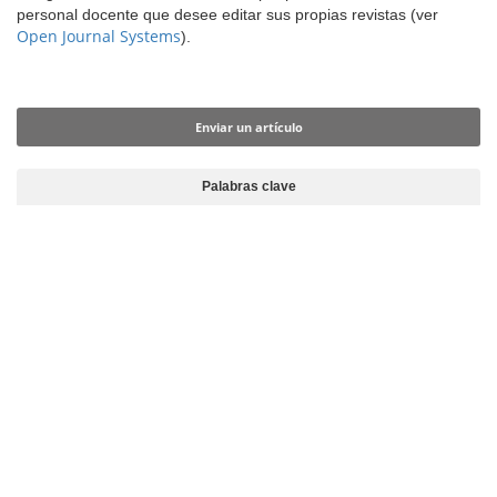
t
personal docente que desee editar sus propias revistas (ver
e
Open Journal Systems
).
n
i
Enviar un artículo
d
o
Enviar un artículo
p
r
i
Palabras clave
n
c
i
p
a
l
B
a
r
r
a
l
a
t