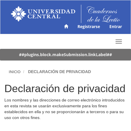
N
a
v
e
g
Registrarse
Entrar
a
c
T
i
o
ó
g
##plugins.block.makeSubmission.linkLabel##
n
g
p
l
r
e
INICIO
DECLARACIÓN DE PRIVACIDAD
i
n
n
a
c
Declaración de privacidad
v
i
i
p
Los nombres y las direcciones de correo electrónico introducidos
g
a
en esta revista se usarán exclusivamente para los fines
a
l
establecidos en ella y no se proporcionarán a terceros o para su
t
C
uso con otros fines.
i
o
o
n
Enviar un artículo
n