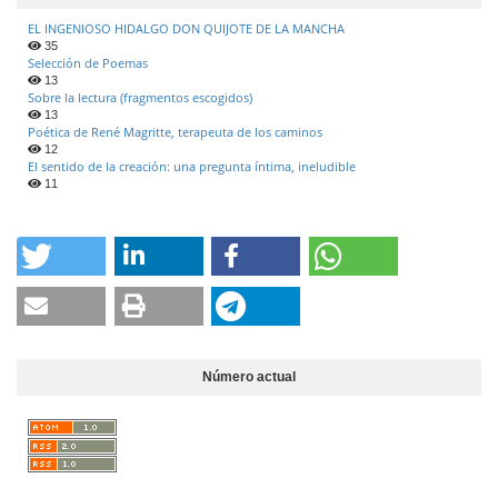
e
EL INGENIOSO HIDALGO DON QUIJOTE DE LA MANCHA
r
35
a
Selección de Poemas
l
13
Sobre la lectura (fragmentos escogidos)
13
Poética de René Magritte, terapeuta de los caminos
12
El sentido de la creación: una pregunta íntima, ineludible
11
Número actual