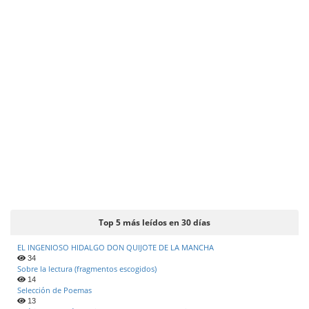
p
a
l
d
e
l
a
r
t
í
c
u
l
Top 5 más leídos en 30 días
o
EL INGENIOSO HIDALGO DON QUIJOTE DE LA MANCHA
34
Sobre la lectura (fragmentos escogidos)
14
Selección de Poemas
13