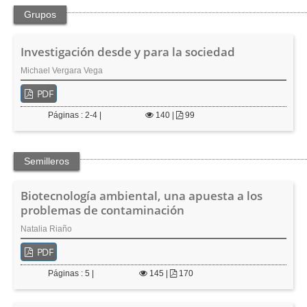
e
Grupos
r
a
l
Investigación desde y para la sociedad
Michael Vergara Vega
PDF
Páginas : 2-4 |
140
|
99
Semilleros
Biotecnología ambiental, una apuesta a los
problemas de contaminación
Natalia Riaño
PDF
Páginas : 5 |
145
|
170