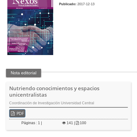
t
o
Publicado:
2017-12-13
e
n
n
i
d
o
p
r
i
n
c
i
Nota editorial
p
a
l
Nutriendo conocimientos y espacios
B
unicentralistas
a
Coordinación de Investigación Universidad Central
r
r
PDF
a
l
Páginas : 1 |
141
|
100
a
t