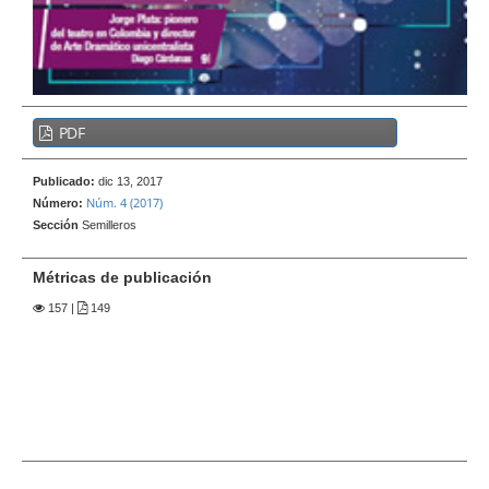
e
r
a
l
B
PDF
a
r
Publicado:
dic 13, 2017
r
Núm. 4 (2017)
Número:
a
Sección
Semilleros
l
a
Métricas de publicación
t
157
|
149
e
r
a
l
d
e
l