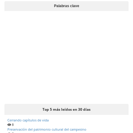
d
Palabras clave
e
l
a
r
t
í
c
u
l
o
Top 5 más leídos en 30 días
Cerrando capítulos de vida
8
Preservación del patrimonio cultural del campesino