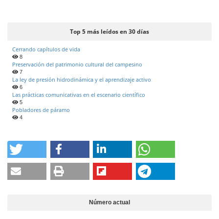
e
r
a
Top 5 más leídos en 30 días
l
Cerrando capítulos de vida
8
Preservación del patrimonio cultural del campesino
7
La ley de presión hidrodinámica y el aprendizaje activo
6
Las prácticas comunicativas en el escenario científico
5
Pobladores de páramo
4
Número actual