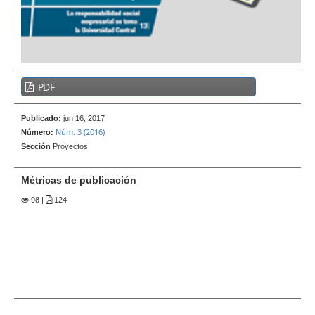
e
r
a
l
B
PDF
a
r
Publicado:
jun 16, 2017
r
Núm. 3 (2016)
Número:
a
Sección
Proyectos
l
a
Métricas de publicación
t
98
|
124
e
r
a
l
d
e
l