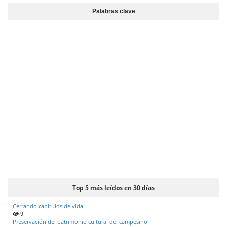
d
Palabras clave
e
l
a
r
t
í
c
u
l
o
Top 5 más leídos en 30 días
Cerrando capítulos de vida
9
Preservación del patrimonio cultural del campesino