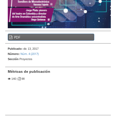
e
r
a
l
B
PDF
a
r
Publicado:
dic 13, 2017
r
Núm. 4 (2017)
Número:
a
Sección
Proyectos
l
a
Métricas de publicación
t
140
|
98
e
r
a
l
d
e