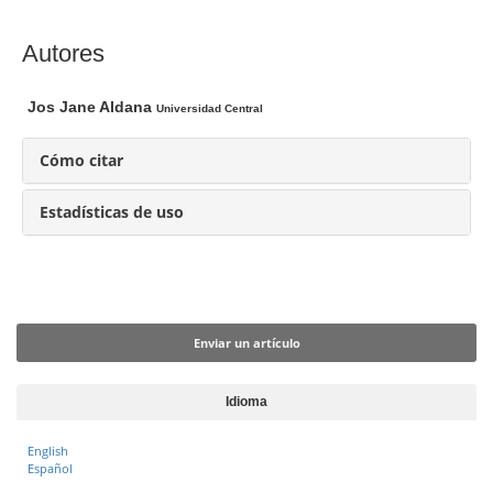
l
a
C
Autores
r
o
t
n
Jos Jane Aldana
Universidad Central
í
t
c
e
Cómo citar
u
n
l
i
Estadísticas de uso
o
d
o
p
Enviar un artículo
r
i
Enviar un artículo
n
c
Idioma
i
p
English
Español
a