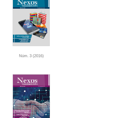
e
r
a
l
Núm. 3 (2016)