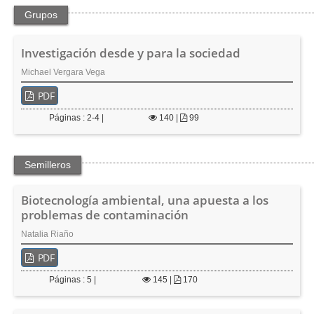
e
Grupos
r
a
l
Investigación desde y para la sociedad
Michael Vergara Vega
PDF
Páginas : 2-4 |
140
|
99
Semilleros
Biotecnología ambiental, una apuesta a los
problemas de contaminación
Natalia Riaño
PDF
Páginas : 5 |
145
|
170