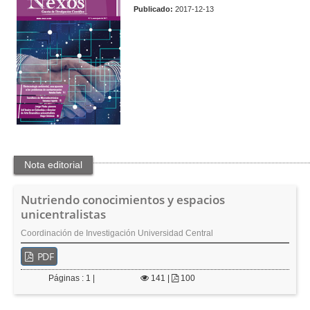
t
o
Publicado:
2017-12-13
e
n
n
i
d
o
p
r
i
n
c
i
Nota editorial
p
a
l
Nutriendo conocimientos y espacios
B
unicentralistas
a
Coordinación de Investigación Universidad Central
r
r
PDF
a
l
Páginas : 1 |
141
|
100
a
t