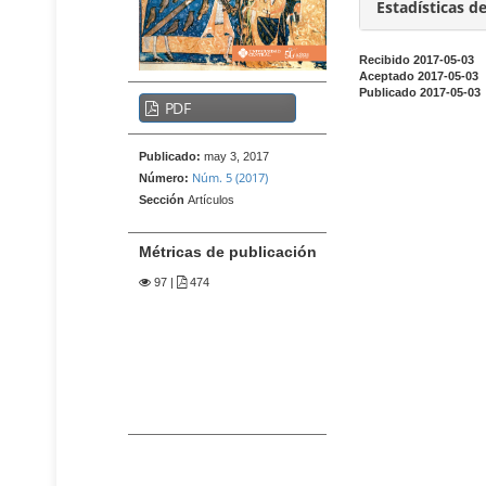
t
i
Estadísticas d
e
d
n
o
Recibido 2017-05-03
i
Aceptado 2017-05-03
p
d
B
Publicado 2017-05-03
r
PDF
o
a
p
i
r
r
n
Publicado:
may 3, 2017
r
i
Núm. 5 (2017)
Número:
c
a
n
Sección
Artículos
i
c
l
p
i
a
Métricas de publicación
p
a
t
a
97
|
474
l
e
l
d
r
B
e
a
a
l
r
l
r
a
d
a
r
e
l
t
l
a
í
t
a