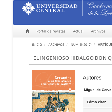
N
a
v
e
g
a
Portal de revistas
Actual
Archivos
c
i
ó
INICIO
ARCHIVOS
NÚM. 5 (2017)
ARTÍCU
n
p
EL INGENIOSO HIDALGO DON Q
r
i
n
c
C
Autores
i
p
o
a
n
Miguel de Cerva
l
t
C
e
Cómo citar
o
n
n