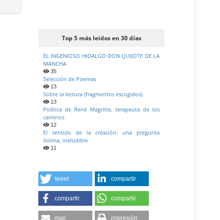
Top 5 más leídos en 30 días
EL INGENIOSO HIDALGO DON QUIJOTE DE LA
MANCHA
35
Selección de Poemas
13
Sobre la lectura (fragmentos escogidos)
13
Poética de René Magritte, terapeuta de los
caminos
12
El sentido de la creación: una pregunta
íntima, ineludible
11
tweet
compartir
compartir
compartir
mail
impresión