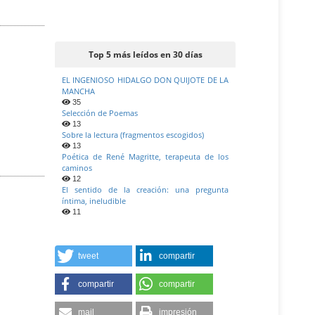
Top 5 más leídos en 30 días
EL INGENIOSO HIDALGO DON QUIJOTE DE LA
MANCHA
35
Selección de Poemas
13
Sobre la lectura (fragmentos escogidos)
13
Poética de René Magritte, terapeuta de los
caminos
12
El sentido de la creación: una pregunta
íntima, ineludible
11
tweet
compartir
compartir
compartir
mail
impresión