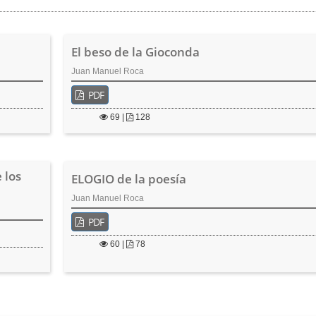
El beso de la Gioconda
Juan Manuel Roca
PDF
69
|
128
 los
ELOGIO de la poesía
Juan Manuel Roca
PDF
60
|
78
Coordinación Editorial
323 98 68 ext. 1556
e-mail: editorial@ucentral.edu.co