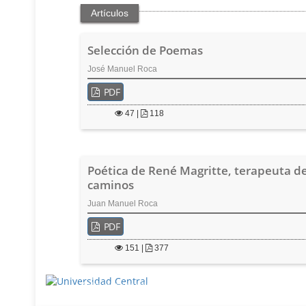
e
Artículos
r
a
Selección de Poemas
l
José Manuel Roca
PDF
47
|
118
Poética de René Magritte, terapeuta de
caminos
Juan Manuel Roca
PDF
151
|
377
Vigilada Mineducación