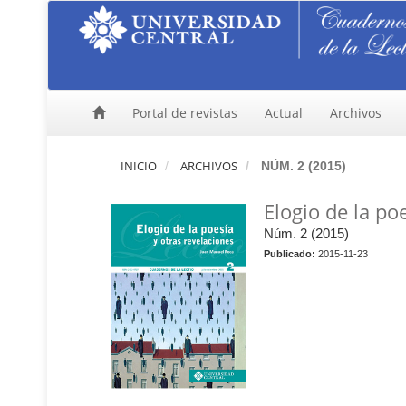
N
a
v
e
g
a
Portal de revistas
Actual
Archivos
c
i
ó
INICIO
ARCHIVOS
NÚM. 2 (2015)
n
p
Elogio de la po
r
i
Núm. 2 (2015)
n
Publicado:
2015-11-23
c
i
p
a
l
C
o
n